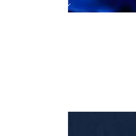
歡迎來到 CÉ LA VI
CÉ LA VI
體現「享樂人生」的精神，CÉ LA VI 頌揚全然投入生活的
喜悅。靈感源自東南亞多元繽紛的文化融合，這裡是文化交
匯與人際連結的熱點，CÉ LA VI 將現代亞洲風味與靈活多
變的空間完美結合。透過創新與藝術美學，CÉ LA VI 在全
球各地令人屏息的高空場域中，建立起高品質賓客體驗的卓
越聲譽。